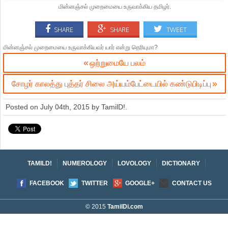
மின்னஞ்சல் முறைமையை உருவாக்கிய தமிழர்.
SHARE
SHARE
TWEET
மின்னஞ்சல் முறைமையை உருவாக்கியவர் யார் என்று தெரியுமா?
ஒற்றுமையே பலம்
சோழர் காலத்து புத்தர் சிலை அய்யம்பேட்டையில் கண்டுபிடிப்பு
Posted on
July 04th, 2015
by
TamilD!
.
TAMILD!
NUMEROLOGY
LOVOLOGY
DICTIONARY
FACEBOOK
TWITTER
GOOGLE+
CONTACT US
© 2015
TamilDi.com